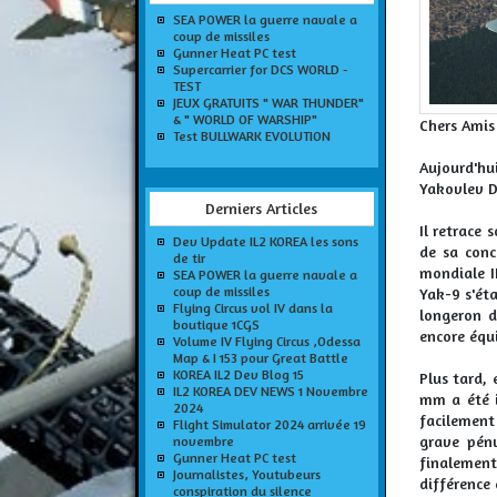
SEA POWER la guerre navale a
coup de missiles
Gunner Heat PC test
Supercarrier for DCS WORLD -
TEST
JEUX GRATUITS " WAR THUNDER"
& " WORLD OF WARSHIP"
Chers Amis
Test BULLWARK EVOLUTION
Aujourd'hu
Yakovlev D
Derniers Articles
Il retrace 
Dev Update IL2 KOREA les sons
de sa conc
de tir
mondiale I
SEA POWER la guerre navale a
coup de missiles
Yak-9 s'ét
Flying Circus vol IV dans la
longeron d
boutique 1CGS
encore équ
Volume IV Flying Circus ,Odessa
Map & I 153 pour Great Battle
KOREA IL2 Dev Blog 15
Plus tard,
IL2 KOREA DEV NEWS 1 Novembre
mm a été i
2024
facilement
Flight Simulator 2024 arrivée 19
grave pénu
novembre
Gunner Heat PC test
finalement
Journalistes, Youtubeurs
différence 
conspiration du silence