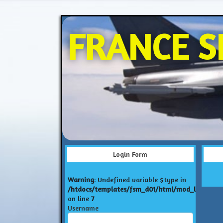
FRANCE S
Login Form
Warning
: Undefined variable $type in
/htdocs/templates/fsm_d01/html/mod_login/def
on line
7
Username