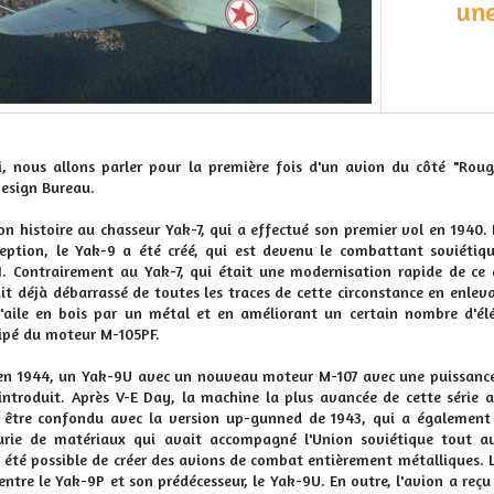
une
i, nous allons parler pour la première fois d'un avion du côté "Roug
esign Bureau.
son histoire au chasseur Yak-7, qui a effectué son premier vol en 1940
eption, le Yak-9 a été créé, qui est devenu le combattant soviétiqu
I. Contrairement au Yak-7, qui était une modernisation rapide de ce q
ait déjà débarrassé de toutes les traces de cette circonstance en enlev
'aile en bois par un métal et en améliorant un certain nombre d'élém
ipé du moteur M-105PF.
 en 1944, un Yak-9U avec un nouveau moteur M-107 avec une puissance 
ntroduit. Après V-E Day, la machine la plus avancée de cette série a
 être confondu avec la version up-gunned de 1943, qui a également é
rie de matériaux qui avait accompagné l'Union soviétique tout au
 été possible de créer des avions de combat entièrement métalliques. La
entre le Yak-9P et son prédécesseur, le Yak-9U. En outre, l'avion a reç