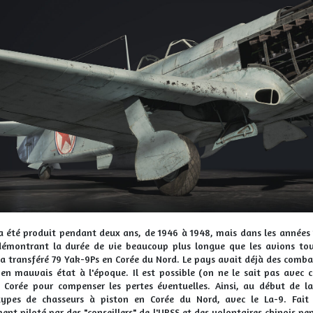
a été produit pendant deux ans, de 1946 à 1948, mais dans les années 1
démontrant la durée de vie beaucoup plus longue que les avions tou
 a transféré 79 Yak-9Ps en Corée du Nord. Le pays avait déjà des comb
t en mauvais état à l'époque. Il est possible (on ne le sait pas avec
 Corée pour compenser les pertes éventuelles. Ainsi, au début de la
types de chasseurs à piston en Corée du Nord, avec le La-9. Fait 
ent piloté par des "conseillers" de l'URSS et des volontaires chinois pe