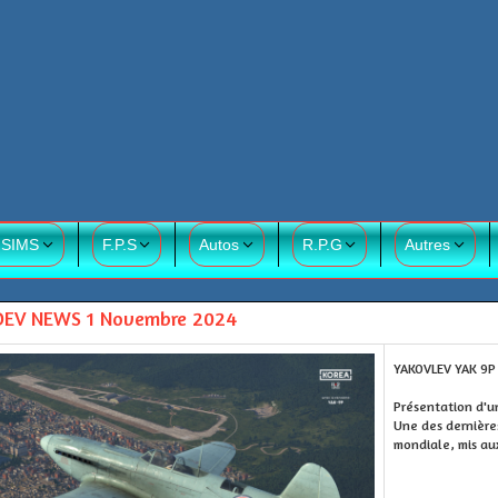
 SIMS
F.P.S
Autos
R.P.G
Autres
DEV NEWS 1 Novembre 2024
YAKOVLEV YAK 9
Présentation d'u
Une des dernière
mondiale, mis au