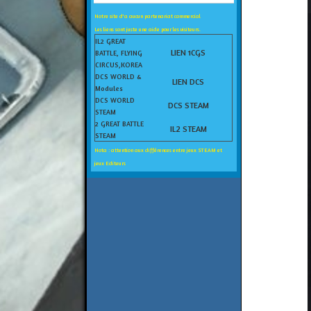
Notre site d'a aucun partenariat commercial
Les liens sont juste une aide pour les visiteurs.
IL2 GREAT
LIEN 1CGS
BATTLE, FLYING
CIRCUS,KOREA
DCS WORLD &
LIEN DCS
Modules
DCS WORLD
DCS STEAM
STEAM
2 GREAT BATTLE
IL2 STEAM
STEAM
Nota : attention aux différences entre jeux STEAM et
jeux Editeurs