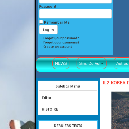
Password
Remember Me
Forgot your password?
Forgot your username?
Create an account
NEWS
Sim. De Vol
Autres
IL2 KOREA 
Sidebar Menu
Edito
HISTOIRE
DERNIERS TESTS