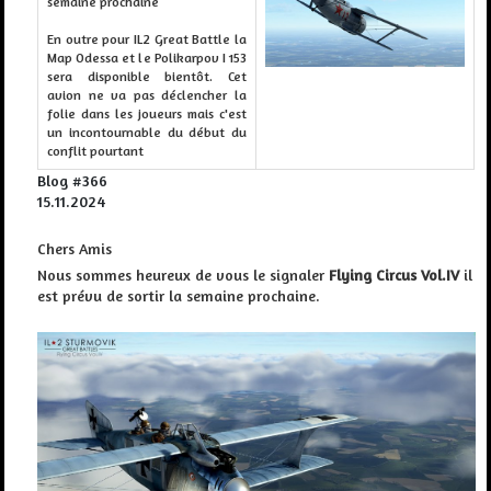
semaine prochaine
En outre pour IL2 Great Battle la
Map Odessa et le Polikarpov I 153
sera disponible bientôt. Cet
avion ne va pas déclencher la
folie dans les joueurs mais c'est
un incontournable du début du
conflit pourtant
Blog #366
15.11.2024
Chers Amis
Nous sommes heureux de vous le signaler
Flying Circus
Vol.IV
il
est prévu de sortir la semaine prochaine.