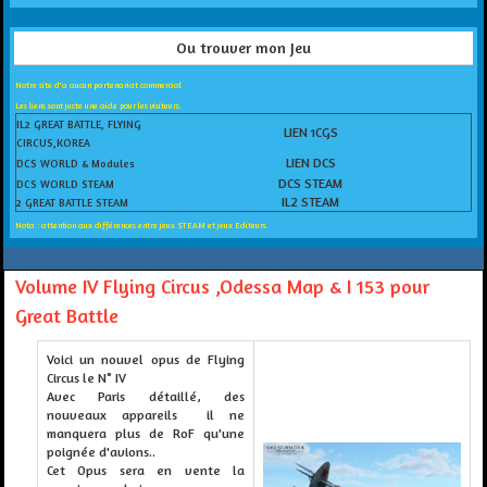
Ou trouver mon Jeu
Notre site d'a aucun partenariat commercial
Les liens sont juste une aide pour les visiteurs.
IL2 GREAT BATTLE, FLYING
LIEN 1CGS
CIRCUS,KOREA
LIEN DCS
DCS WORLD & Modules
DCS STEAM
DCS WORLD STEAM
IL2 STEAM
2 GREAT BATTLE STEAM
Nota : attention aux différences entre jeux STEAM et jeux Editeurs
Volume IV Flying Circus ,Odessa Map & I 153 pour
Great Battle
Voici un nouvel opus de Flying
Circus le N° IV
Avec Paris détaillé, des
nouveaux appareils il ne
manquera plus de RoF qu'une
poignée d'avions..
Cet Opus sera en vente la