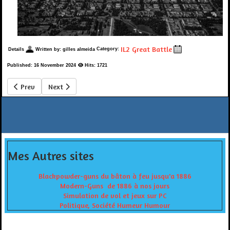
IL2 Great Battle
Category:
Details
Written by:
gilles almeida
Published: 16 November 2024
Hits: 1721
Previous article: Flying Circus vol IV dans la boutique 1CGS
Next article: IL2 Great Battle toujours supporté par 1CGS
Prev
Next
Mes Autres sites
Blackpowder-guns du bâton à feu jusqu'a 1886
Modern-Guns de 1886 à nos jours
Simulation de vol et jeux sur PC
Politique, Société Humeur Humour