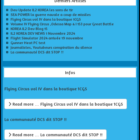
Derniers Articles
Dev Update IL2 KOREA les sons de tir
SEA POWER la guerre navale a coup de missiles
Flying Circus vol IV dans la boutique 1CGS
Volume IV Flying Circus ,Odessa Map & I 153 pour Great Battle
KOREA IL2 Dev Blog 15
IL2 KOREA DEV NEWS 1 Novembre 2024
Flight Simulator 2024 arrivée 19 novembre
Gunner Heat PC test
Journalistes, Youtubeurs conspiration du silence
La communauté DCS dit STOP !!
Infos
Flying Circus vol IV dans la boutique 1CGS
Read more … Flying Circus vol IV dans la boutique 1CGS
La communauté DCS dit STOP !!
Read more … La communauté DCS dit STOP !!