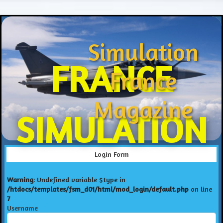
Simulation
FRANCE
France
Magazine
SIMULATION
Login Form
Warning
: Undefined variable $type in
/htdocs/templates/fsm_d01/html/mod_login/default.php
on line
7
Username