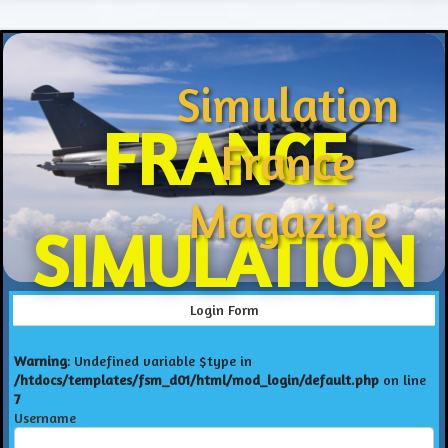
Simulation
FRANCE
France
Magazine
SIMULATION
Login Form
Warning
: Undefined variable $type in
/htdocs/templates/fsm_d01/html/mod_login/default.php
on line
7
Username