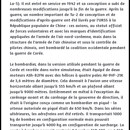
La-5). Il est entré en service en 1942 et sa conception a subi de
nombreuses modifications jusqu'à la fin de la guerre. Après la
guerre, un nombre important de Tu-2 de conception et de
modifications d'après-guerre ont été livrés par l'URSS à la
République populaire de Chine : ces avions, au statut officiel
de forces volontaires et avec les marques d'identification
appliquées de l'armée de l'air nord-coréenne, mais dans la
structure de l'armée de l'air chinoise et sous le contrôle de
pilotes chinois, ont bombardé la coalition occidentale pendant
la guerre de Corée.
Le bombardier, dans la version utilisée pendant la guerre de
Corée et recréée dans notre simulateur, était équipé de deux
moteurs ASh-82FN avec des hélices à quatre pales AV-9VF-21K
de 3,6 mètres de diamètre. Cela donnait à l'avion une vitesse
horizontale allant jusqu'à 555 km/h et un plafond allant
jusqu'à 9000 mètres. Entièrement en métal à l'exception du
carénage avant et du carénage de la gouverne de direction, il
était à l'origine conçu comme un bombardier en piqué - la
vitesse autorisée en piqué était de 650 km/h. Dans les séries
ultérieures, les aérofreins ont été retirés. Il transportait 1000
kg de bombes en configuration normale mais pouvait
transporter jusqu'à 4000 kg en configuration de surcharge. La