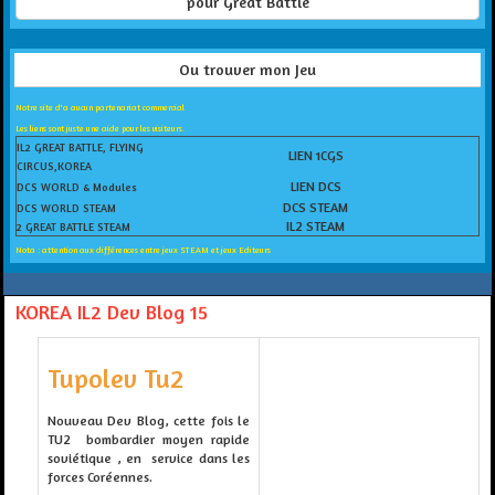
pour Great Battle
Ou trouver mon Jeu
Notre site d'a aucun partenariat commercial
Les liens sont juste une aide pour les visiteurs.
IL2 GREAT BATTLE, FLYING
LIEN 1CGS
CIRCUS,KOREA
LIEN DCS
DCS WORLD & Modules
DCS STEAM
DCS WORLD STEAM
IL2 STEAM
2 GREAT BATTLE STEAM
Nota : attention aux différences entre jeux STEAM et jeux Editeurs
KOREA IL2 Dev Blog 15
Tupolev Tu2
Nouveau Dev Blog, cette fois le
TU2 bombardier moyen rapide
soviétique , en service dans les
forces Coréennes.