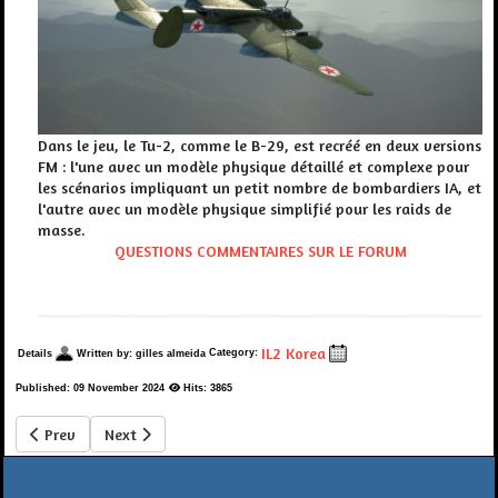
Dans le jeu, le Tu-2, comme le B-29, est recréé en deux versions
FM : l'une avec un modèle physique détaillé et complexe pour
les scénarios impliquant un petit nombre de bombardiers IA, et
l'autre avec un modèle physique simplifié pour les raids de
masse.
QUESTIONS COMMENTAIRES SUR LE FORUM
IL2 Korea
Category:
Details
Written by:
gilles almeida
Published: 09 November 2024
Hits: 3865
Previous article: Dev Update IL2 KOREA les sons de tir
Next article: IL2 KOREA DEV NEWS 1 Novembre 2024
Prev
Next