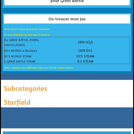
pour Great Battle
Ou trouver mon Jeu
Notre site d'a aucun partenariat commercial
Les liens sont juste une aide pour les visiteurs.
IL2 GREAT BATTLE, FLYING
LIEN 1CGS
CIRCUS,KOREA
LIEN DCS
DCS WORLD & Modules
DCS STEAM
DCS WORLD STEAM
IL2 STEAM
2 GREAT BATTLE STEAM
Nota : attention aux différences entre jeux STEAM et jeux Editeurs
Subcategories
Starfield