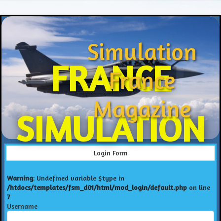
Simulation
FRANCE
France
Magazine
SIMULATION
Login Form
Warning
: Undefined variable $type in
/htdocs/templates/fsm_d01/html/mod_login/default.php
on line
7
Username