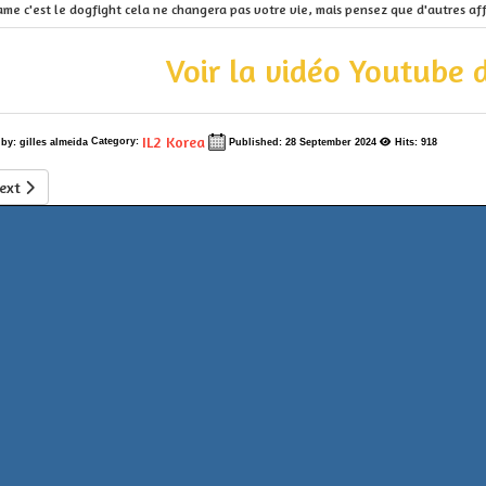
ame c'est le dogfight cela ne changera pas votre vie, mais pensez que d'autres af
Voir la vidéo Youtube 
IL2 Korea
Category:
 by:
gilles almeida
Published: 28 September 2024
Hits: 918
icle: Brief Room IL2 KOREA Vidéo
ext article: IL2 KOREA DEV NEWS
ext