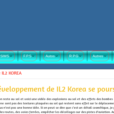
 SIMS
F.P.S
Autos
R.P.G
Autres
 IL2 KOREA
éveloppement de IL2 Korea se pours
on reste au sol et voici une vidéo des explosions au sol et des effets des bombes s
e sont pas des textures plaquées au sol qui restent sans effet sur le déplacement
us n'est pas une bonne idée. Si on peut se dire que c'est un détail cosmétique, je 
es routes, des voies ferrées, empêcher les décollages sur des pistes d'aviation. Au 