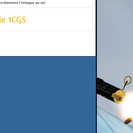
fectionnent l'attaque au sol.
de 1CGS