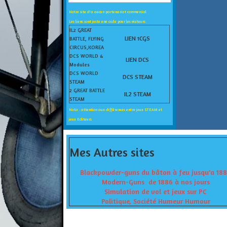
Notre site d'a aucun partenariat commercial
Les liens sont juste une aide pour les visiteurs.
IL2 GREAT
LIEN 1CGS
BATTLE, FLYING
CIRCUS,KOREA
DCS WORLD &
LIEN DCS
Modules
DCS WORLD
DCS STEAM
STEAM
2 GREAT BATTLE
IL2 STEAM
STEAM
Nota : attention aux différences entre jeux STEAM et
jeux Editeurs
Mes Autres sites
Blackpowder-guns du bâton à feu jusqu'a 18
Modern-Guns de 1886 à nos jours
Simulation de vol et jeux sur PC
Politique, Société Humeur Humour