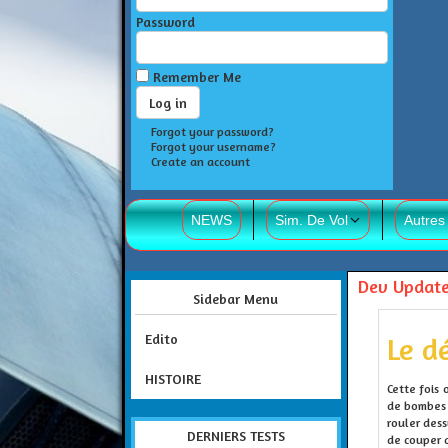
Password
Remember Me
Forgot your password?
Forgot your username?
Create an account
NEWS
Sim. De Vol
Autres
Dev Update
Sidebar Menu
Edito
Le d
HISTOIRE
Cette fois 
de bombes n
rouler dess
DERNIERS TESTS
de couper d