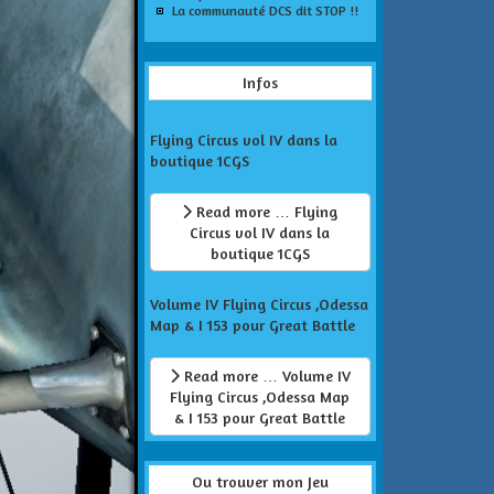
La communauté DCS dit STOP !!
Infos
Flying Circus vol IV dans la
boutique 1CGS
Read more … Flying
Circus vol IV dans la
boutique 1CGS
Volume IV Flying Circus ,Odessa
Map & I 153 pour Great Battle
Read more … Volume IV
Flying Circus ,Odessa Map
& I 153 pour Great Battle
Ou trouver mon Jeu