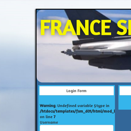
FRANCE S
Login Form
Warning
: Undefined variable $type in
/htdocs/templates/fsm_d01/html/mod_login/def
on line
7
Username